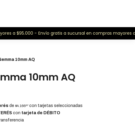
es a $95.000 -
Envío gratis a sucursal en compras mayores a $9
 Gemma 10mm AQ
Gemma 10mm AQ
erés
de
con tarjetas seleccionadas
$4.166
67
NTERÉS
con
tarjeta de DÉBITO
ansferencia