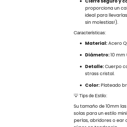
Cierre seguro y 
proporciona un ca
ideal para llevarla
sin molestias!).
Características:
Material:
Acero Qu
Diámetro:
10 mm (
Detalle:
Cuerpo con
strass cristal.
Color:
Plateado bri
💡 Tips de Estilo:
Su tamaño de 10mm las 
solas para un estilo min
perlas, abridores o ear 