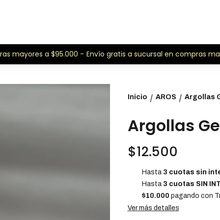
 mayores a $95.000 -
Envío gratis a sucursal en compras mayor
Inicio
AROS
Argollas
/
/
Argollas 
$12.500
Hasta
3 cuotas sin int
Hasta
3 cuotas SIN I
$10.000
pagando con Tr
Ver más detalles