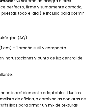
cómodo:
Su sistema de bisagra o click
lce perfecto, firme y sumamente cómodo,
s puestas todo el día (¡e incluso para dormir
irúrgico (AQ).
1 cm) – Tamaño sutil y compacto.
 incrustaciones y punto de luz central de
llante.
hace increíblemente adaptables. Llucilas
imalista de oficina, o combinalas con aros de
cuffs lisos para armar un mix de texturas