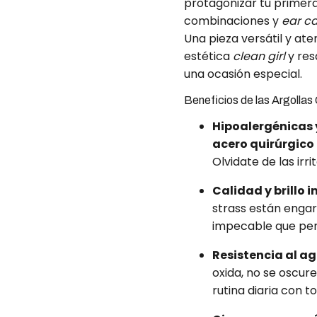
protagonizar tu primer
combinaciones y
ear c
Una pieza versátil y a
estética
clean girl
y res
una ocasión especial.
Beneficios de las Argolla
Hipoalergénicas y
acero quirúrgico
Olvidate de las irr
Calidad y brillo i
strass están engar
impecable que per
Resistencia al ag
oxida, no se oscure
rutina diaria con to