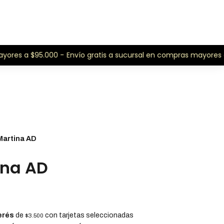
ores a $95.000 -
Envío gratis a sucursal en compras mayores a 
 Martina AD
ina AD
erés
de
con tarjetas seleccionadas
$3.500