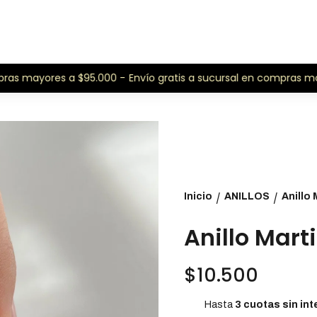
as mayores a $95.000 -
Envío gratis a sucursal en compras may
Inicio
ANILLOS
Anillo
/
/
Anillo Mart
$10.500
Hasta
3 cuotas sin int