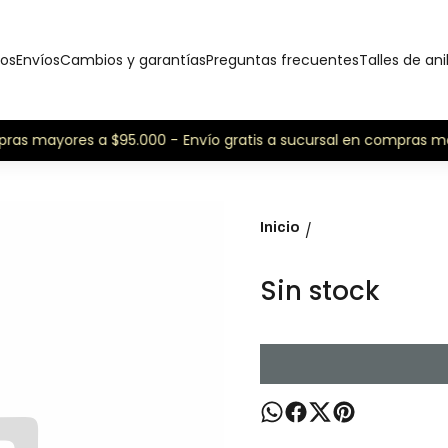
os
Envíos
Cambios y garantías
Preguntas frecuentes
Talles de ani
pras mayores a $95.000 -
Envío gratis a sucursal en compras ma
Inicio
/
Sin stock