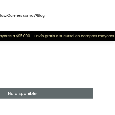
llos
¿Quiénes somos?
Blog
yores a $95.000 -
Envío gratis a sucursal en compras mayores 
No disponible