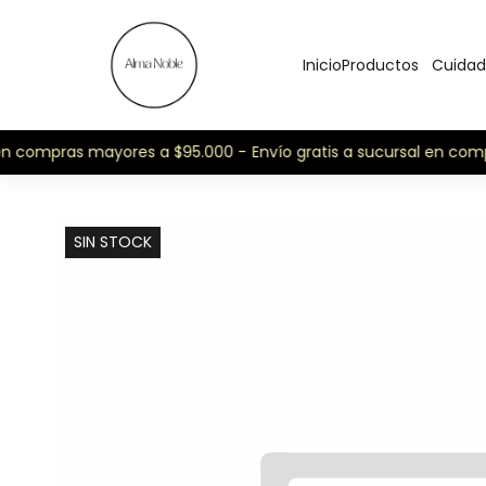
Inicio
Productos
Cuidad
 en compras mayores a $95.000 -
Envío gratis a sucursal en com
SIN STOCK