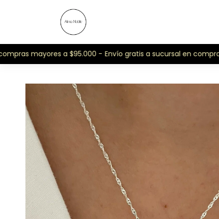
ompras mayores a $95.000 -
Envío gratis a sucursal en compras