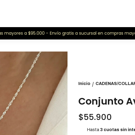
 mayores a $95.000 -
Envío gratis a sucursal en compras mayore
Inicio
CADENAS/COLLA
/
Conjunto Av
$55.900
Hasta
3 cuotas sin int