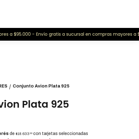
s a $95.000 -
Envío gratis a sucursal en compras mayores a $95
RES
Conjunto Avion Plata 925
/
ion Plata 925
erés
de
con tarjetas seleccionadas
$18.633
33