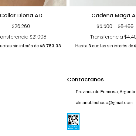
Collar Diona AD
Cadena Maga A
$26.260
$5.500
-
$8.400
ransferencia
$21.008
Transferencia
$4.4
uotas sin interés
de
$8.753,33
Hasta
3
cuotas sin interés
de
Contactanos
Provincia de Formosa, Argenti
almanoblechaco@gmail.com