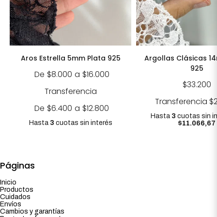
Aros Estrella 5mm Plata 925
Argollas Clásicas 1
925
De
$8.000
a
$16.000
$33.200
Transferencia
Transferencia
$
De
$6.400
a
$12.800
Hasta
3
cuotas sin i
Hasta
3
cuotas sin interés
$11.066,67
Páginas
Inicio
Productos
Cuidados
Envíos
Cambios y garantías