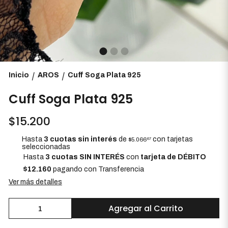
Inicio
AROS
Cuff Soga Plata 925
/
/
Cuff Soga Plata 925
$15.200
Hasta
3 cuotas sin interés
de
con tarjetas
$5.066
67
seleccionadas
Hasta
3 cuotas SIN INTERÉS
con
tarjeta de DÉBITO
$12.160
pagando con Transferencia
Ver más detalles
Agregar al Carrito