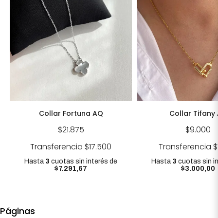
Collar Fortuna AQ
Collar Tifany
$21.875
$9.000
Transferencia
$17.500
Transferencia
$
Hasta
3
cuotas sin interés
de
Hasta
3
cuotas sin i
$7.291,67
$3.000,00
Páginas