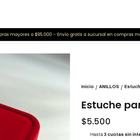
as mayores a $95.000 -
Envío gratis a sucursal en compras may
Inicio
ANILLOS
Estuch
/
/
Estuche par
$5.500
Hasta
3 cuotas sin int