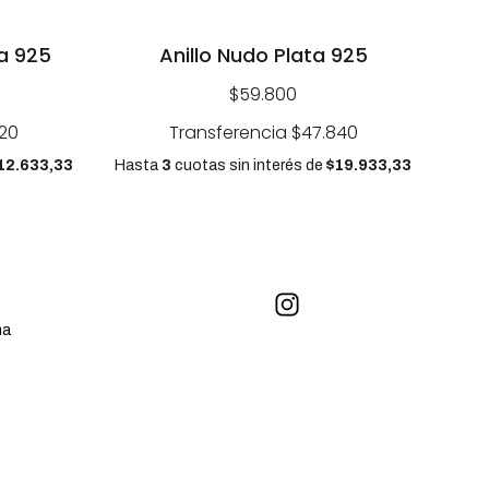
ta 925
Anillo Nudo Plata 925
$59.800
20
Transferencia
$47.840
12.633,33
Hasta
3
cuotas sin interés
de
$19.933,33
na