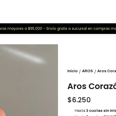
as mayores a $95.000 -
Envío gratis a sucursal en compras may
Inicio
AROS
Aros Cor
/
/
Aros Cora
$6.250
Hasta
3 cuotas sin int