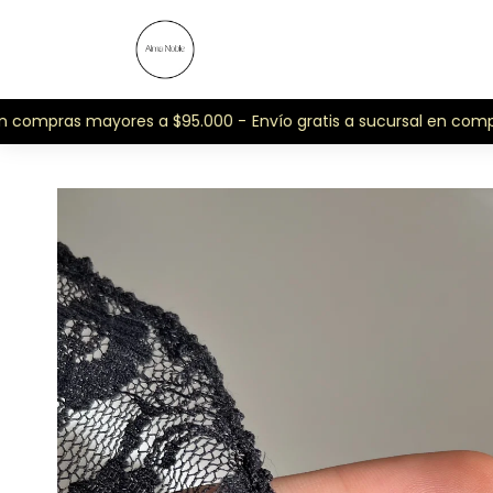
n compras mayores a $95.000 -
Envío gratis a sucursal en compr