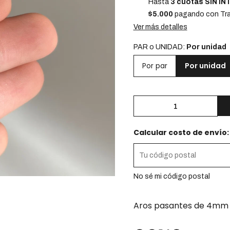
Hasta
3 cuotas SIN I
$5.000
pagando con Tra
Ver más detalles
PAR o UNIDAD:
Por unidad
Por unidad
Por par
Calcular costo de envío:
No sé mi código postal
Aros pasantes de 4mm e