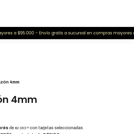
ores a $95.000 -
Envío gratis a sucursal en compras mayores a 
azón 4mm
zón 4mm
erés
de
con tarjetas seleccionadas
$2.083
33