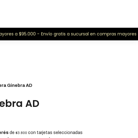
ores a $95.000 -
Envío gratis a sucursal en compras mayores a 
era Ginebra AD
nebra AD
erés
de
con tarjetas seleccionadas
$3.800