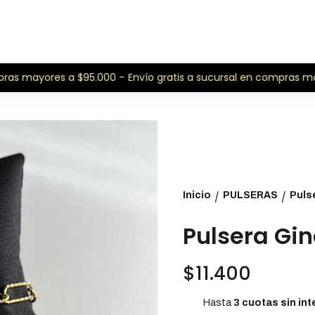
as mayores a $95.000 -
Envío gratis a sucursal en compras may
Inicio
PULSERAS
Puls
/
/
Pulsera Gi
$11.400
Hasta
3 cuotas sin int