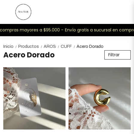
n compras mayores a $95.000 -
Envío gratis a sucursal en compr
Inicio
Productos
AROS
CUFF
Acero Dorado
/
/
/
/
Acero Dorado
Filtrar