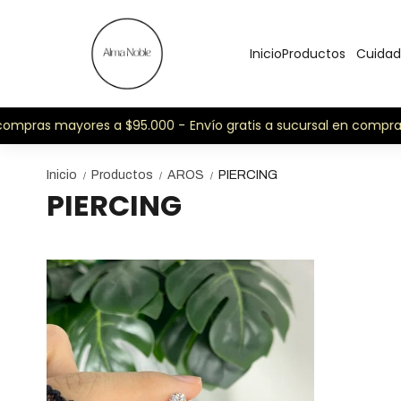
Inicio
Productos
Cuidad
 compras mayores a $95.000 -
Envío gratis a sucursal en compra
Inicio
Productos
AROS
PIERCING
/
/
/
PIERCING