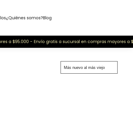
llos
¿Quiénes somos?
Blog
es a $95.000 -
Envío gratis a sucursal en compras mayores a $