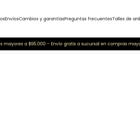
os
Envíos
Cambios y garantías
Preguntas frecuentes
Talles de ani
s mayores a $95.000 -
Envío gratis a sucursal en compras mayor