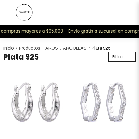
compras mayores a $95.000 -
Envío gratis a sucursal en compra
Inicio
Productos
AROS
ARGOLLAS
Plata 925
/
/
/
/
Plata 925
Filtrar